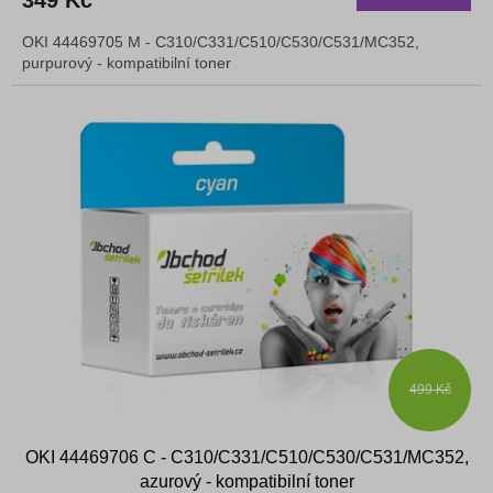
349 Kč
OKI 44469705 M - C310/C331/C510/C530/C531/MC352,
purpurový - kompatibilní toner
499 Kč
OKI 44469706 C - C310/C331/C510/C530/C531/MC352,
azurový - kompatibilní toner