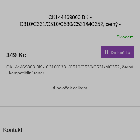
OKI 44469803 BK -
C310/C331/C510/C530/C531/MC352, černý -
kompatibilní toner
Skladem
Do košíku
349 Kč
OKI 44469803 BK - C310/C331/C510/C530/C531/MC352, černý
- kompatibilní toner
4
položek celkem
O
v
l
á
Z
d
á
a
p
c
a
Kontakt
í
t
p