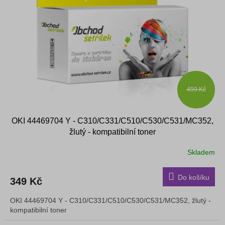
s
k
p
t
r
ů
o
d
u
k
t
ů
499 Kč
OKI 44469704 Y - C310/C331/C510/C530/C531/MC352,
žlutý - kompatibilní toner
Skladem
Do košíku
349 Kč
OKI 44469704 Y - C310/C331/C510/C530/C531/MC352, žlutý -
kompatibilní toner