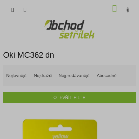
Přejít
NÁKU
na
obsah
KOŠÍK
Oki MC362 dn
Ř
a
Nejlevnější
Nejdražší
Nejprodávanější
Abecedně
z
e
n
OTEVŘÍT FILTR
í
p
V
r
ý
o
p
d
i
u