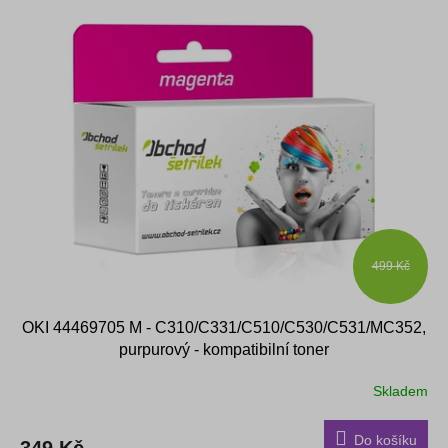
499 Kč
OKI 44469705 M - C310/C331/C510/C530/C531/MC352,
purpurový - kompatibilní toner
Skladem
Do košíku