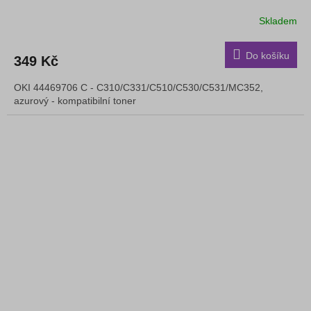
Skladem
Do košíku
349 Kč
OKI 44469706 C - C310/C331/C510/C530/C531/MC352,
azurový - kompatibilní toner