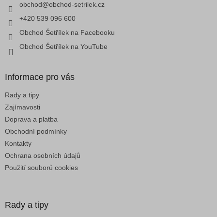
í
obchod
@
obchod-setrilek.cz
r
v
+420 539 096 600
k
Obchod Šetřílek na Facebooku
y
v
Obchod Šetřílek na YouTube
ý
p
i
Informace pro vás
s
u
Rady a tipy
Zajímavosti
Doprava a platba
Obchodní podmínky
Kontakty
Ochrana osobních údajů
Použití souborů cookies
Rady a tipy