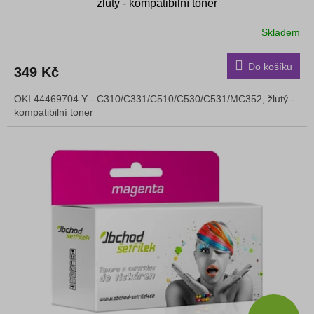
žlutý - kompatibilní toner
Skladem
Do košíku
349 Kč
OKI 44469704 Y - C310/C331/C510/C530/C531/MC352, žlutý -
kompatibilní toner