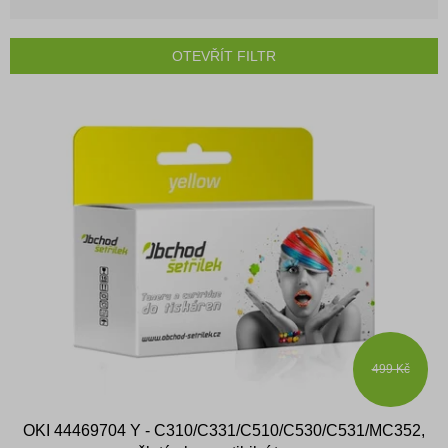
z
e
n
OTEVŘÍT FILTR
í
p
V
r
ý
o
p
d
i
u
s
k
p
t
r
ů
o
d
u
k
t
ů
499 Kč
OKI 44469704 Y - C310/C331/C510/C530/C531/MC352,