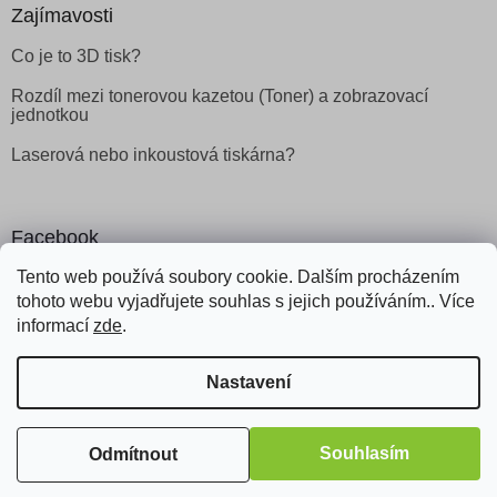
Zajímavosti
Co je to 3D tisk?
Rozdíl mezi tonerovou kazetou (Toner) a zobrazovací
jednotkou
Laserová nebo inkoustová tiskárna?
Facebook
Tento web používá soubory cookie. Dalším procházením
tohoto webu vyjadřujete souhlas s jejich používáním.. Více
informací
zde
.
Vytvořil Shoptet
Nastavení
Copyright 2026
Obchod Šetřílek
. Všechna práva vyhrazena.
Souhlasím
Odmítnout
Odstoupit od smlouvy