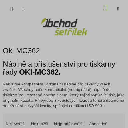
Přejít
NÁKU
na
obsah
KOŠÍK
Oki MC362
Náplně a příslušenství pro tiskárny
řady
OKI-MC362.
Nabízíme kompatibilní i originální náplně pro tiskárny všech
značek. Všechny naše kompatibilní (neoriginální) náplně do
tiskáren jsou osazené novým čipem, který zajistí vynikající tisk, jako
originální kazeta. Při výrobě inkoustových kazet a tonerů dbáme na
dodržování nejvyšší kvality, splňující certifikaci ISO 9001.
Ř
a
Nejlevnější
Nejdražší
Nejprodávanější
Abecedně