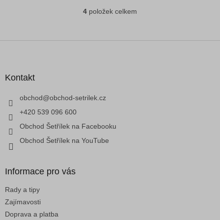
4
položek celkem
O
v
l
á
Z
d
á
a
p
c
a
Kontakt
í
t
p
í
obchod
@
obchod-setrilek.cz
r
v
+420 539 096 600
k
Obchod Šetřílek na Facebooku
y
v
Obchod Šetřílek na YouTube
ý
p
i
Informace pro vás
s
u
Rady a tipy
Zajímavosti
Doprava a platba