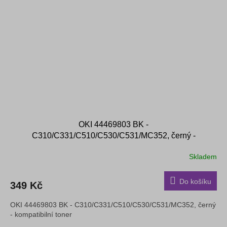
OKI 44469803 BK -
C310/C331/C510/C530/C531/MC352, černý -
kompatibilní toner
Skladem
Do košíku
349 Kč
OKI 44469803 BK - C310/C331/C510/C530/C531/MC352, černý
- kompatibilní toner