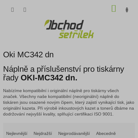
Přejít
NÁKU
na
obsah
KOŠÍK
Oki MC342 dn
Náplně a příslušenství pro tiskárny
řady
OKI-MC342 dn.
Nabízíme kompatibilní i originální náplně pro tiskárny všech
značek. Všechny naše kompatibilní (neoriginální) náplně do
tiskáren jsou osazené novým čipem, který zajistí vynikající tisk, jako
originální kazeta. Při výrobě inkoustových kazet a tonerů dbáme na
dodržování nejvyšší kvality, splňující certifikaci ISO 9001.
Ř
a
Nejlevnější
Nejdražší
Nejprodávanější
Abecedně