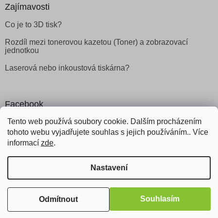
Zajímavosti
Co je to 3D tisk?
Rozdíl mezi tonerovou kazetou (Toner) a zobrazovací
jednotkou
Laserová nebo inkoustová tiskárna?
Facebook
Tento web používá soubory cookie. Dalším procházením
tohoto webu vyjadřujete souhlas s jejich používáním.. Více
informací
zde
.
Vytvořil Shoptet
Nastavení
Copyright 2026
Obchod Šetřílek
. Všechna práva vyhrazena.
Souhlasím
Odmítnout
Odstoupit od smlouvy