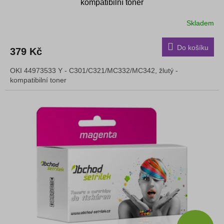
kompatibilní toner
Skladem
Do košíku
379 Kč
OKI 44973533 Y - C301/C321/MC332/MC342, žlutý -
kompatibilní toner