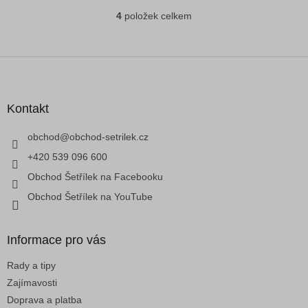
4
položek celkem
O
v
l
á
Z
d
á
a
p
c
a
Kontakt
í
t
p
í
obchod
@
obchod-setrilek.cz
r
v
+420 539 096 600
k
Obchod Šetřílek na Facebooku
y
v
Obchod Šetřílek na YouTube
ý
p
i
Informace pro vás
s
u
Rady a tipy
Zajímavosti
Doprava a platba