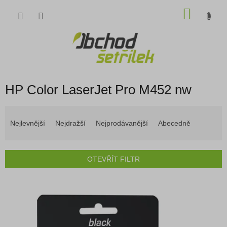
Přejít
NÁKU
na
obsah
KOŠÍK
HP Color LaserJet Pro M452 nw
Ř
a
Nejlevnější
Nejdražší
Nejprodávanější
Abecedně
z
e
n
OTEVŘÍT FILTR
í
p
V
r
ý
o
p
d
i
u