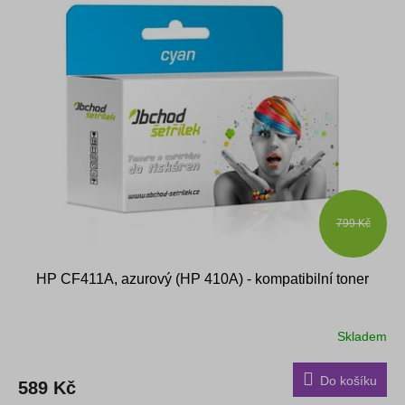
799 Kč
HP CF411A, azurový (HP 410A) - kompatibilní toner
Skladem
Do košíku
589 Kč