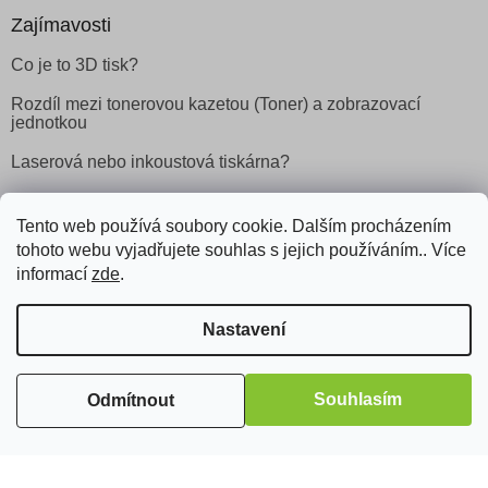
Zajímavosti
Co je to 3D tisk?
Rozdíl mezi tonerovou kazetou (Toner) a zobrazovací
jednotkou
Laserová nebo inkoustová tiskárna?
Tento web používá soubory cookie. Dalším procházením
Facebook
tohoto webu vyjadřujete souhlas s jejich používáním.. Více
informací
zde
.
Nastavení
Vytvořil Shoptet
Souhlasím
Odmítnout
Copyright 2026
Obchod Šetřílek
. Všechna práva vyhrazena.
Odstoupit od smlouvy