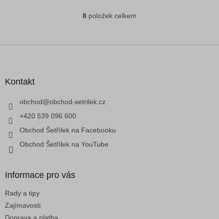
8
položek celkem
O
v
l
á
Z
d
á
a
p
c
a
Kontakt
í
t
p
í
obchod
@
obchod-setrilek.cz
r
v
+420 539 096 600
k
Obchod Šetřílek na Facebooku
y
v
Obchod Šetřílek na YouTube
ý
p
i
Informace pro vás
s
u
Rady a tipy
Zajímavosti
Doprava a platba