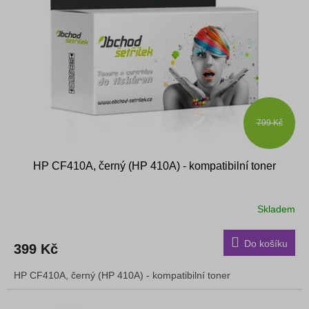
s
k
p
t
r
ů
o
d
u
k
t
ů
799 Kč
HP CF410A, černý (HP 410A) - kompatibilní toner
Skladem
Do košíku
399 Kč
HP CF410A, černý (HP 410A) - kompatibilní toner