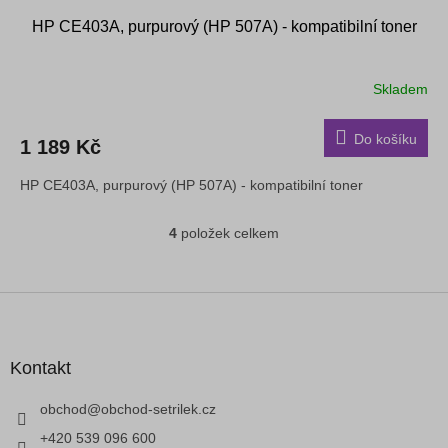
HP CE403A, purpurový (HP 507A) - kompatibilní toner
Skladem
Do košíku
1 189 Kč
HP CE403A, purpurový (HP 507A) - kompatibilní toner
4
položek celkem
O
v
l
á
Z
d
á
a
p
c
a
Kontakt
í
t
p
í
obchod
@
obchod-setrilek.cz
r
v
+420 539 096 600