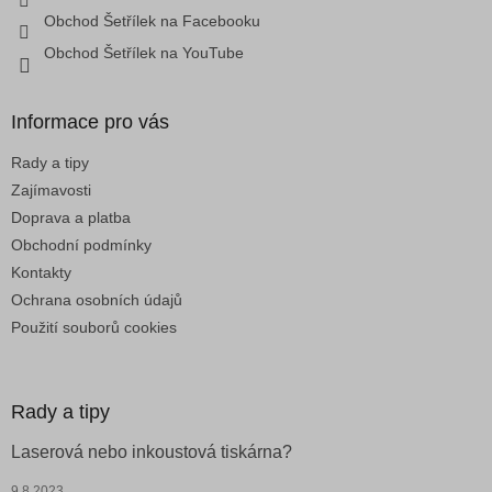
k
Obchod Šetřílek na Facebooku
y
v
Obchod Šetřílek na YouTube
ý
p
i
Informace pro vás
s
u
Rady a tipy
Zajímavosti
Doprava a platba
Obchodní podmínky
Kontakty
Ochrana osobních údajů
Použití souborů cookies
Rady a tipy
Laserová nebo inkoustová tiskárna?
9.8.2023