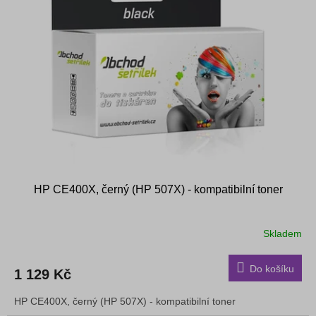
i
u
s
k
p
t
r
ů
o
d
u
k
t
ů
HP CE400X, černý (HP 507X) - kompatibilní toner
Skladem
Do košíku
1 129 Kč
HP CE400X, černý (HP 507X) - kompatibilní toner