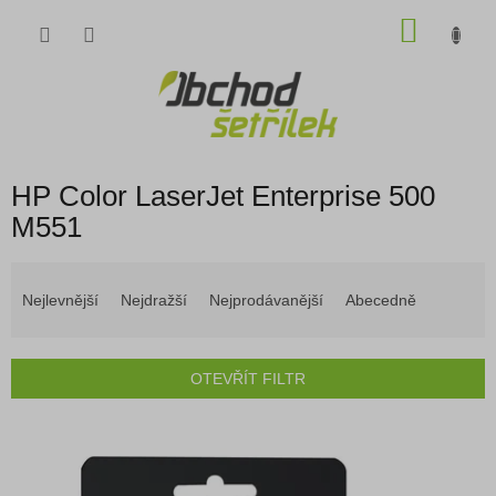
Přejít
NÁKU
na
obsah
KOŠÍK
HP Color LaserJet Enterprise 500
M551
Ř
a
Nejlevnější
Nejdražší
Nejprodávanější
Abecedně
z
e
n
OTEVŘÍT FILTR
í
p
V
r
ý
o
p
d