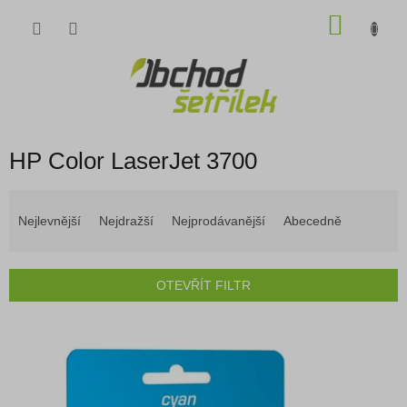
Přejít
NÁKU
na
obsah
KOŠÍK
HP Color LaserJet 3700
Ř
a
Nejlevnější
Nejdražší
Nejprodávanější
Abecedně
z
e
n
OTEVŘÍT FILTR
í
p
V
r
ý
o
p
d
i
u