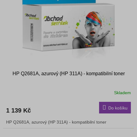
s
k
p
t
r
ů
o
d
u
k
t
ů
HP Q2681A, azurový (HP 311A) - kompatibilní toner
Skladem
Do košíku
1 139 Kč
HP Q2681A, azurový (HP 311A) - kompatibilní toner