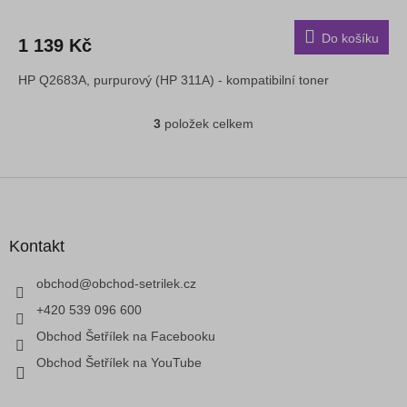
Do košíku
1 139 Kč
HP Q2683A, purpurový (HP 311A) - kompatibilní toner
3
položek celkem
O
v
l
á
Z
d
á
a
p
c
a
Kontakt
í
t
p
í
obchod
@
obchod-setrilek.cz
r
v
+420 539 096 600
k
Obchod Šetřílek na Facebooku
y
v
Obchod Šetřílek na YouTube
ý
p
i