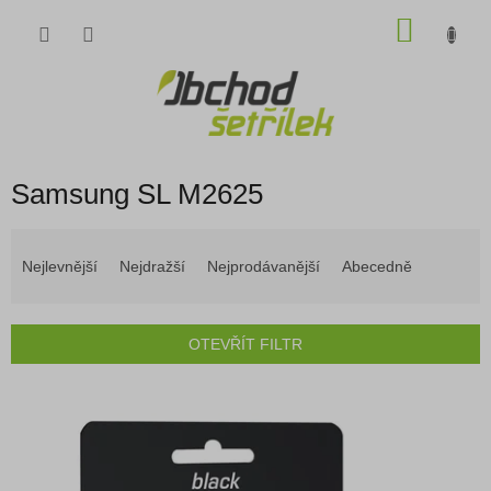
Přejít
NÁKU
na
obsah
KOŠÍK
Samsung SL M2625
Ř
a
Nejlevnější
Nejdražší
Nejprodávanější
Abecedně
z
e
n
OTEVŘÍT FILTR
í
p
V
r
ý
o
p
d
i
u