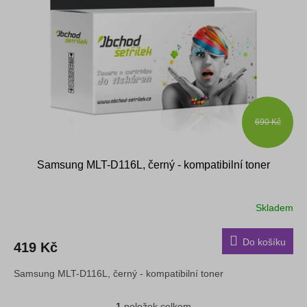
s
k
p
t
r
ů
o
d
u
k
t
ů
690 Kč
Samsung MLT-D116L, černý - kompatibilní toner
Skladem
Do košíku
419 Kč
Samsung MLT-D116L, černý - kompatibilní toner
1
položek celkem