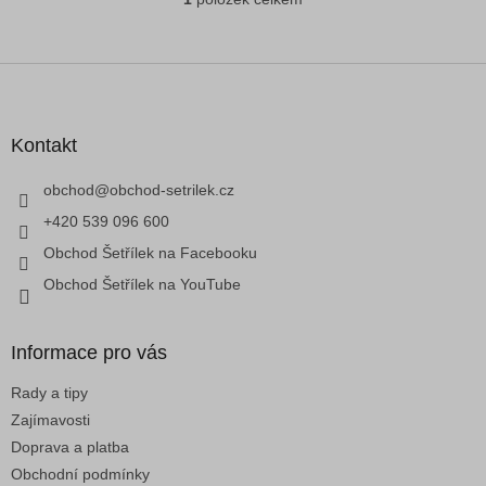
O
v
l
á
Z
d
á
a
p
c
a
Kontakt
í
t
p
í
obchod
@
obchod-setrilek.cz
r
v
+420 539 096 600
k
Obchod Šetřílek na Facebooku
y
v
Obchod Šetřílek na YouTube
ý
p
i
Informace pro vás
s
u
Rady a tipy
Zajímavosti
Doprava a platba
Obchodní podmínky