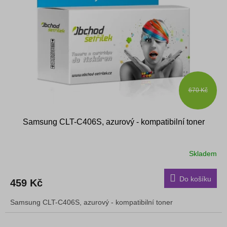
s
k
p
t
r
ů
o
d
u
k
t
ů
670 Kč
Samsung CLT-C406S, azurový - kompatibilní toner
Skladem
Do košíku
459 Kč
Samsung CLT-C406S, azurový - kompatibilní toner