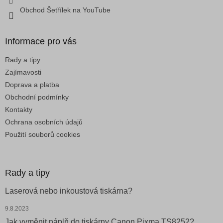
v
Obchod Šetřílek na YouTube
ý
p
i
Informace pro vás
s
u
Rady a tipy
Zajímavosti
Doprava a platba
Obchodní podmínky
Kontakty
Ochrana osobních údajů
Použití souborů cookies
Rady a tipy
Laserová nebo inkoustová tiskárna?
9.8.2023
Jak vyměnit náplň do tiskárny Canon Pixma TS8252?