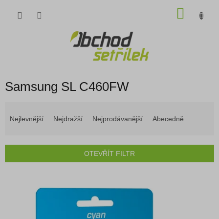
Přejít
NÁKU
na
obsah
KOŠÍK
Samsung SL C460FW
Ř
a
Nejlevnější
Nejdražší
Nejprodávanější
Abecedně
z
e
n
OTEVŘÍT FILTR
í
p
V
r
ý
o
p
d
i
u