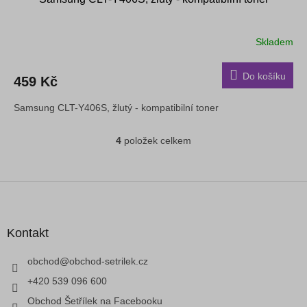
Skladem
Do košíku
459 Kč
Samsung CLT-Y406S, žlutý - kompatibilní toner
4
položek celkem
O
v
l
á
Z
d
á
a
p
c
a
Kontakt
í
t
p
í
obchod
@
obchod-setrilek.cz
r
v
+420 539 096 600
k
Obchod Šetřílek na Facebooku
y