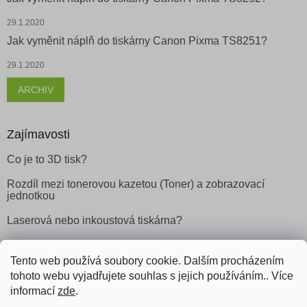
29.1.2020
Jak vyměnit náplň do tiskárny Canon Pixma TS8251?
29.1.2020
ARCHIV
Zajímavosti
Co je to 3D tisk?
Rozdíl mezi tonerovou kazetou (Toner) a zobrazovací
jednotkou
Laserová nebo inkoustová tiskárna?
Tento web používá soubory cookie. Dalším procházením
Facebook
tohoto webu vyjadřujete souhlas s jejich používáním.. Více
informací
zde
.