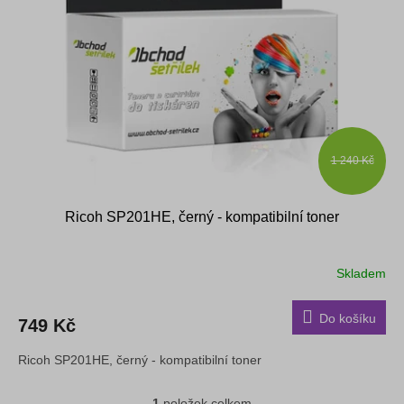
s
k
p
t
r
ů
o
d
u
k
t
ů
1 240 Kč
Ricoh SP201HE, černý - kompatibilní toner
Skladem
Do košíku
749 Kč
Ricoh SP201HE, černý - kompatibilní toner
1
položek celkem