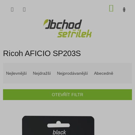
Přejít
NÁKU
na
obsah
KOŠÍK
Ricoh AFICIO SP203S
Ř
a
Nejlevnější
Nejdražší
Nejprodávanější
Abecedně
z
e
n
OTEVŘÍT FILTR
í
p
V
r
ý
o
p
d
i
u