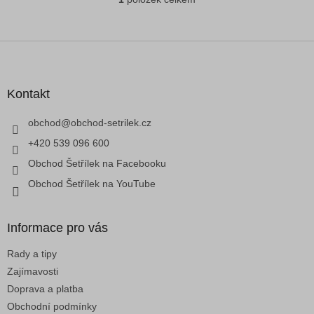
O
v
l
á
Z
d
á
a
p
c
a
Kontakt
í
t
p
í
obchod
@
obchod-setrilek.cz
r
v
+420 539 096 600
k
Obchod Šetřílek na Facebooku
y
v
Obchod Šetřílek na YouTube
ý
p
i
Informace pro vás
s
u
Rady a tipy
Zajímavosti
Doprava a platba
Obchodní podmínky