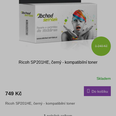
s
k
p
t
r
ů
o
d
u
k
t
ů
1 240 Kč
Ricoh SP201HE, černý - kompatibilní toner
Skladem
Do košíku
749 Kč
Ricoh SP201HE, černý - kompatibilní toner
1
položek celkem