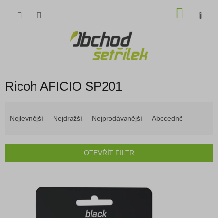
Přejít
NÁKU
na
obsah
KOŠÍK
Ricoh AFICIO SP201
Ř
a
Nejlevnější
Nejdražší
Nejprodávanější
Abecedně
z
e
n
OTEVŘÍT FILTR
í
p
V
r
ý
o
p
d
i
u