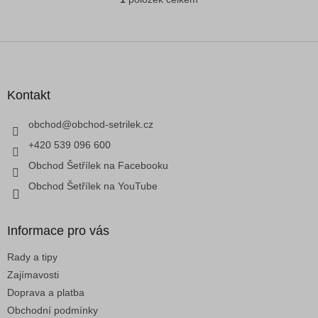
O
v
l
á
Z
d
á
a
p
c
a
Kontakt
í
t
p
í
obchod
@
obchod-setrilek.cz
r
v
+420 539 096 600
k
Obchod Šetřílek na Facebooku
y
v
Obchod Šetřílek na YouTube
ý
p
i
Informace pro vás
s
u
Rady a tipy
Zajímavosti
Doprava a platba
Obchodní podmínky