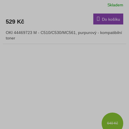
Skladem
Do košíku
529 Kč
OKI 44469723 M - C510/C530/MC561, purpurový - kompatibilní
toner
640 Kč