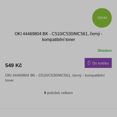
720 Kč
OKI 44469804 BK - C510/C530/MC561, černý -
kompatibilní toner
Skladem
Do košíku
549 Kč
OKI 44469804 BK - C510/C530/MC561, černý - kompatibilní
toner
8
položek celkem
O
v
l
á
Z
d
á