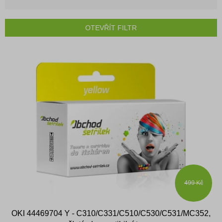
z
e
n
OTEVŘÍT FILTR
í
p
V
r
ý
o
p
d
i
u
s
k
p
t
r
ů
o
d
u
k
t
ů
499 Kč
OKI 44469704 Y - C310/C331/C510/C530/C531/MC352,