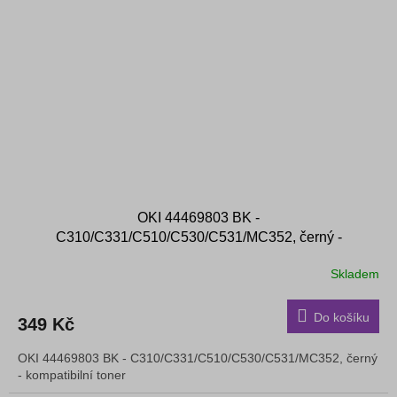
OKI 44469803 BK -
C310/C331/C510/C530/C531/MC352, černý -
kompatibilní toner
Skladem
Do košíku
349 Kč
OKI 44469803 BK - C310/C331/C510/C530/C531/MC352, černý
- kompatibilní toner