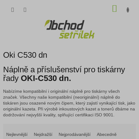
Přejít
NÁKU
na
obsah
KOŠÍK
Oki C530 dn
Náplně a příslušenství pro tiskárny
řady
OKI-C530 dn.
Nabízíme kompatibilní i originální náplně pro tiskárny všech
značek. Všechny naše kompatibilní (neoriginální) náplně do
tiskáren jsou osazené novým čipem, který zajistí vynikající tisk, jako
originální kazeta. Při výrobě inkoustových kazet a tonerů dbáme na
dodržování nejvyšší kvality, splňující certifikaci ISO 9001.
Ř
a
Nejlevnější
Nejdražší
Nejprodávanější
Abecedně