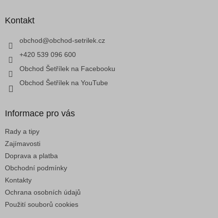
a
p
c
a
Kontakt
í
t
p
í
obchod
@
obchod-setrilek.cz
r
v
+420 539 096 600
k
Obchod Šetřílek na Facebooku
y
v
Obchod Šetřílek na YouTube
ý
p
i
Informace pro vás
s
u
Rady a tipy
Zajímavosti
Doprava a platba
Obchodní podmínky
Kontakty
Ochrana osobních údajů
Použití souborů cookies