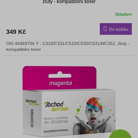
žlutý - kompatibilní toner
Skladem
Do košíku
349 Kč
OKI 44469704 Y - C310/C331/C510/C530/C531/MC352, žlutý -
kompatibilní toner