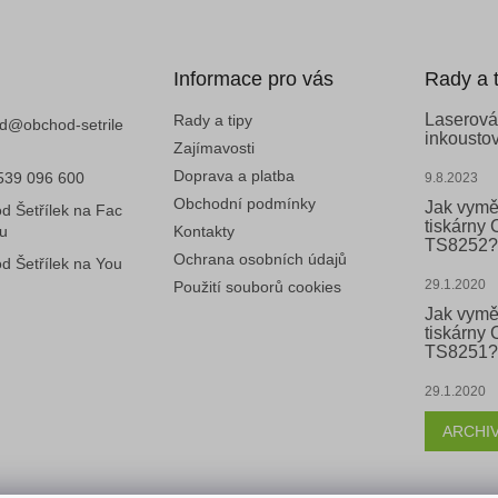
u
Informace pro vás
Rady a t
Laserová
Rady a tipy
d
@
obchod-setrile
inkoustov
Zajímavosti
Doprava a platba
539 096 600
9.8.2023
Obchodní podmínky
Jak vymě
d Šetřílek na Fac
tiskárny
u
Kontakty
TS8252?
Ochrana osobních údajů
d Šetřílek na You
29.1.2020
Použití souborů cookies
Jak vymě
tiskárny
TS8251?
29.1.2020
ARCHI