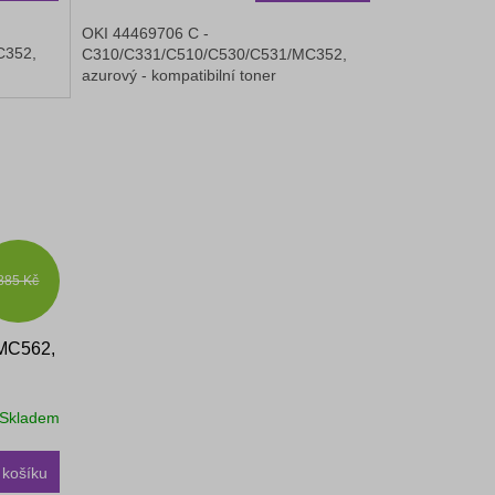
OKI 44469706 C -
C352,
C310/C331/C510/C530/C531/MC352,
azurový - kompatibilní toner
885 Kč
/MC562,
Skladem
 košíku