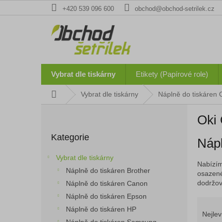
Přejít
+420 539 096 600
obchod@obchod-setrilek.cz
na
obsah
Vybrat dle tiskárny
Etikety (Papírové role)
Domů
Vybrat dle tiskárny
Náplně do tiskáren 
P
Oki
o
Přeskočit
s
Kategorie
kategorie
Nápl
t
r
Vybrat dle tiskárny
a
Nabízím
Náplně do tiskáren Brother
n
osazené
dodržová
Náplně do tiskáren Canon
n
í
Náplně do tiskáren Epson
Ř
p
Náplně do tiskáren HP
a
Nejlev
a