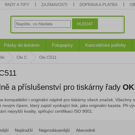
RADY A TIPY
ZAJÍMAVOSTI
DOPRAVA A PLATBA
OB
HLEDAT
Pásky do tiskáren
Fotopapíry
Kancelářské potřeby
Oki
Oki C
Oki C511
 C511
ně a příslušenství pro tiskárny řady
OK
e kompatibilní i originální náplně pro tiskárny všech značek. Všechny n
 novým čipem, který zajistí vynikající tisk, jako originální kazeta. Při
ní nejvyšší kvality, splňující certifikaci ISO 9001.
nější
Nejdražší
Nejprodávanější
Abecedně