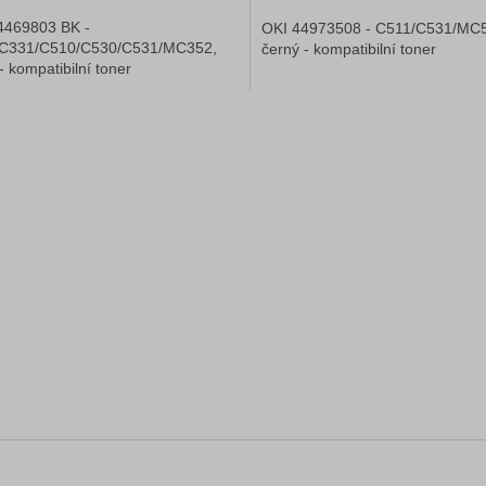
4469803 BK -
OKI 44973508 - C511/C531/MC
C331/C510/C530/C531/MC352,
černý - kompatibilní toner
- kompatibilní toner
O
v
l
á
d
a
c
í
p
r
v
k
y
v
ý
p
i
s