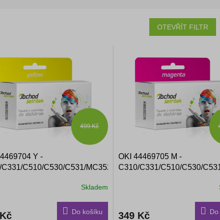
OTEVŘÍT FILTR
499 Kč
4469704 Y -
OKI 44469705 M -
/C331/C510/C530/C531/MC352,
C310/C331/C510/C530/C53
- kompatibilní toner
purpurový - kompatibilní tone
Skladem
Do košíku
Do 
 Kč
349 Kč