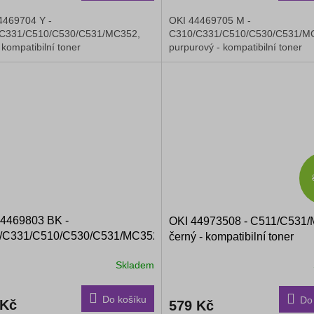
4469704 Y -
OKI 44469705 M -
C331/C510/C530/C531/MC352,
C310/C331/C510/C530/C531/M
- kompatibilní toner
purpurový - kompatibilní toner
44469803 BK -
OKI 44973508 - C511/C531
/C331/C510/C530/C531/MC352,
černý - kompatibilní toner
 - kompatibilní toner
Skladem
Do košíku
Do
 Kč
579 Kč