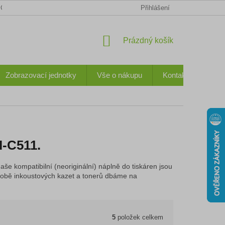
CHODNÍ PODMÍNKY
KONTAKTY
OCHRANA OSOBNÍCH ÚDA
Přihlášení
NÁKUPNÍ
Prázdný košík
KOŠÍK
Zobrazovací jednotky
Vše o nákupu
Kontakty
I-C511.
aše kompatibilní (neoriginální) náplně do tiskáren jsou
 výrobě inkoustových kazet a tonerů dbáme na
5
položek celkem