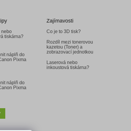
ipy
Zajímavosti
 nebo
Co je to 3D tisk?
á tiskárna?
Rozdíl mezi tonerovou
kazetou (Toner) a
zobrazovací jednotkou
nit náplň do
 Canon Pixma
Laserová nebo
inkoustová tiskárna?
nit náplň do
 Canon Pixma
V