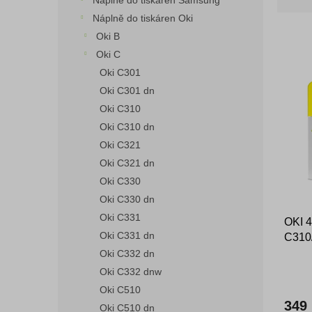
Náplně do tiskáren Samsung
z
n
e
Náplně do tiskáren Oki
e
n
Oki B
l
í
Oki C
p
V
Oki C301
r
ý
Oki C301 dn
o
p
d
Oki C310
i
u
Oki C310 dn
s
k
Oki C321
p
t
r
Oki C321 dn
ů
o
Oki C330
d
Oki C330 dn
u
Oki C331
OKI 4
k
Oki C331 dn
C310
t
žlutý 
ů
Oki C332 dn
Oki C332 dnw
Oki C510
349
Oki C510 dn