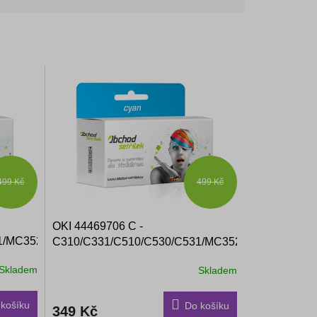
499 Kč
499 Kč
OKI 44469706 C -
1/MC352,
C310/C331/C510/C530/C531/MC352,
r
azurový - kompatibilní toner
Skladem
Skladem
košíku
Do košíku
349 Kč