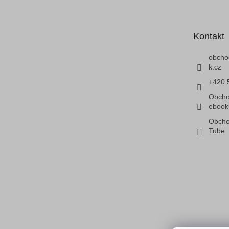
p
a
t
Kontakt
í
obcho
k.cz
+420 
Obcho
ebook
Obcho
Tube