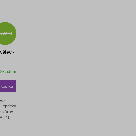
 980 Kč
válec -
Skladem
 košíku
c -
 optický
iskárny:
 315...