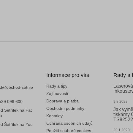
Informace pro vás
Rady a t
Laserová
Rady a tipy
d
@
obchod-setrile
inkoustov
Zajímavosti
Doprava a platba
539 096 600
9.8.2023
Obchodní podmínky
Jak vymě
d Šetřílek na Fac
tiskárny
u
Kontakty
TS8252?
Ochrana osobních údajů
d Šetřílek na You
29.1.2020
Použití souborů cookies