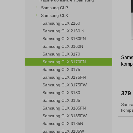
Náplně do tiskáren Samsung
o
n
p
Samsung CLP
d
e
i
Samsung CLX
u
l
s
k
Samsung CLX 2160
p
t
Samsung CLX 2160 N
r
ů
o
Samsung CLX 3160FN
d
Samsung CLX 3160N
u
Samsung CLX 3170
Sams
k
Samsung CLX 3170FN
kompa
t
Samsung CLX 3175
ů
Samsung CLX 3175FN
Samsung CLX 3175FW
379
Samsung CLX 3180
Samsung CLX 3185
Samsu
Samsung CLX 3185FN
kompat
Samsung CLX 3185FW
Samsung CLX 3185N
Samsung CLX 3185W