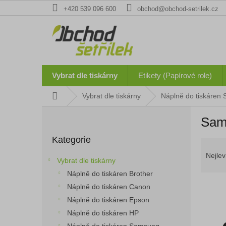
Přejít
+420 539 096 600
obchod@obchod-setrilek.cz
na
obsah
Vybrat dle tiskárny
Etikety (Papírové role)
Domů
Vybrat dle tiskárny
Náplně do tiskáren
P
Sam
o
Přeskočit
s
Kategorie
kategorie
Ř
t
a
r
Nejlev
Vybrat dle tiskárny
z
a
Náplně do tiskáren Brother
e
n
n
Náplně do tiskáren Canon
n
í
í
Náplně do tiskáren Epson
p
p
Náplně do tiskáren HP
V
r
a
ý