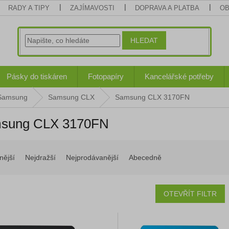
RADY A TIPY
ZAJÍMAVOSTI
DOPRAVA A PLATBA
OB
HLEDAT
Pásky do tiskáren
Fotopapíry
Kancelářské potřeby
 Samsung
Samsung CLX
Samsung CLX 3170FN
sung CLX 3170FN
nější
Nejdražší
Nejprodávanější
Abecedně
OTEVŘÍT FILTR