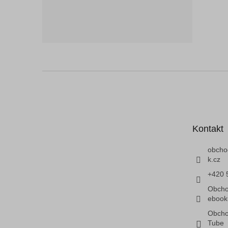
Z
á
p
a
t
Kontakt
í
obcho
k.cz
+420 
Obcho
ebook
Obcho
Tube