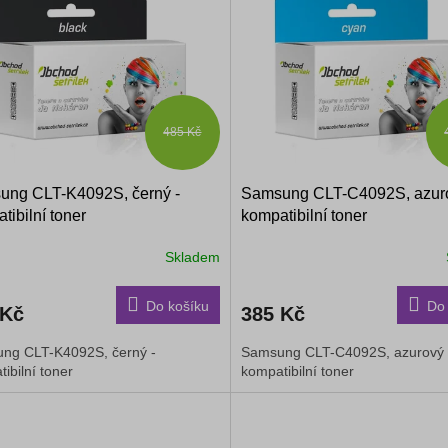
485 Kč
ung CLT-K4092S, černý -
Samsung CLT-C4092S, azuro
tibilní toner
kompatibilní toner
Skladem
Do košíku
Do 
 Kč
385 Kč
ng CLT-K4092S, černý -
Samsung CLT-C4092S, azurový 
ibilní toner
kompatibilní toner