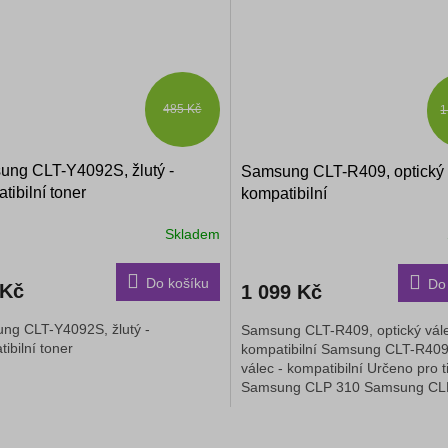
485 Kč
1
ng CLT-Y4092S, žlutý -
Samsung CLT-R409, optický 
tibilní toner
kompatibilní
Skladem
Do košíku
Do
 Kč
1 099 Kč
ng CLT-Y4092S, žlutý -
Samsung CLT-R409, optický vále
ibilní toner
kompatibilní Samsung CLT-R409,
válec - kompatibilní Určeno pro t
Samsung CLP 310 Samsung CLP
O