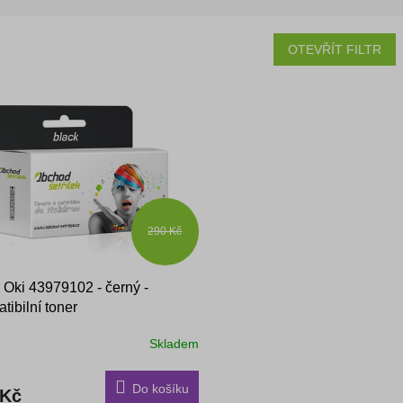
OTEVŘÍT FILTR
290 Kč
 Oki 43979102 - černý -
tibilní toner
Skladem
Do košíku
 Kč