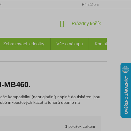
CHODNÍ PODMÍNKY
KONTAKTY
OCHRANA OSOBNÍCH ÚDA
Přihlášení
NÁKUPNÍ
Prázdný košík
KOŠÍK
Zobrazovací jednotky
Vše o nákupu
Kontakty
I-MB460.
aše kompatibilní (neoriginální) náplně do tiskáren jsou
 výrobě inkoustových kazet a tonerů dbáme na
1
položek celkem