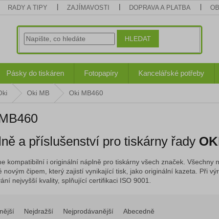
RADY A TIPY
ZAJÍMAVOSTI
DOPRAVA A PLATBA
OB
HLEDAT
Pásky do tiskáren
Fotopapíry
Kancelářské potřeby
Oki
Oki MB
Oki MB460
 MB460
ně a příslušenství pro tiskárny řady
OK
e kompatibilní i originální náplně pro tiskárny všech značek. Všechny n
 novým čipem, který zajistí vynikající tisk, jako originální kazeta. Při
ní nejvyšší kvality, splňující certifikaci ISO 9001.
nější
Nejdražší
Nejprodávanější
Abecedně