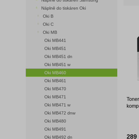
Náplně do tiskáren Samsung
z
n
e
Náplně do tiskáren Oki
e
n
Oki B
l
í
Oki C
p
V
Oki MB
r
ý
Oki MB441
o
p
d
Oki MB451
i
u
Oki MB451 dn
s
k
Oki MB451 w
p
t
r
Oki MB460
ů
o
Oki MB461
d
Oki MB470
u
Oki MB471
Toner
k
Oki MB471 w
kompa
t
ů
Oki MB472 dnw
Oki MB480
Oki MB491
289
Oki MB492 dn