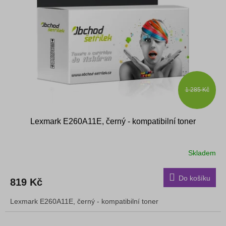
s
k
p
t
r
ů
o
d
u
k
t
ů
1 285 Kč
Lexmark E260A11E, černý - kompatibilní toner
Skladem
Do košíku
819 Kč
Lexmark E260A11E, černý - kompatibilní toner