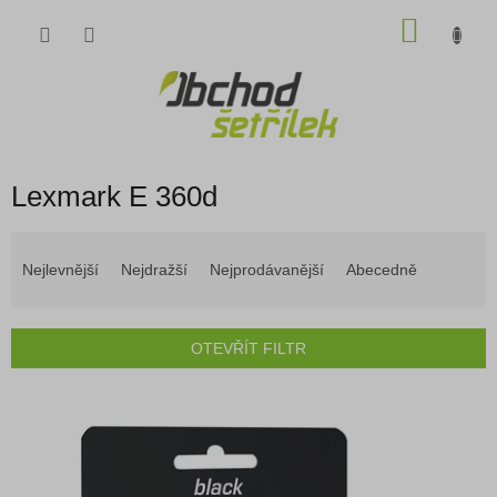
Přejít
NÁKU
na
obsah
KOŠÍK
Lexmark E 360d
Ř
a
Nejlevnější
Nejdražší
Nejprodávanější
Abecedně
z
e
n
OTEVŘÍT FILTR
í
p
V
r
ý
o
p
d
i
u