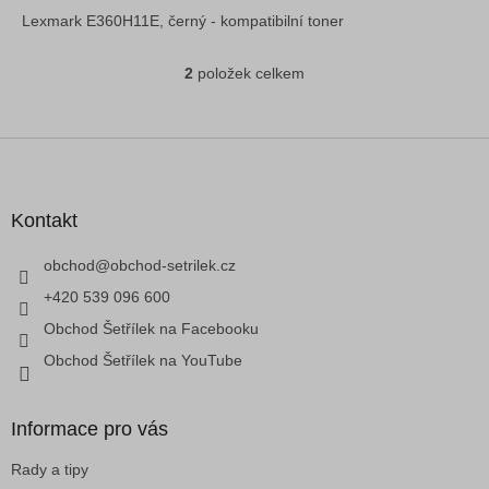
Lexmark E360H11E, černý - kompatibilní toner
2
položek celkem
O
v
l
á
Z
d
á
a
p
c
a
Kontakt
í
t
p
í
obchod
@
obchod-setrilek.cz
r
v
+420 539 096 600
k
Obchod Šetřílek na Facebooku
y
v
Obchod Šetřílek na YouTube
ý
p
i
Informace pro vás
s
u
Rady a tipy