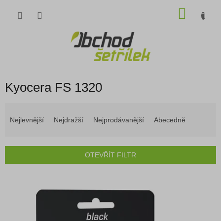
Přejít
NÁKU
na
obsah
KOŠÍK
Kyocera FS 1320
Ř
a
Nejlevnější
Nejdražší
Nejprodávanější
Abecedně
z
e
n
OTEVŘÍT FILTR
í
p
V
r
ý
o
p
d
i
u