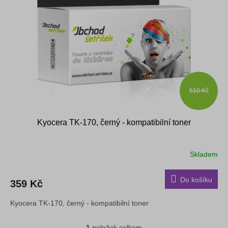
s
k
p
t
r
ů
o
d
u
k
t
ů
510 Kč
Kyocera TK-170, černý - kompatibilní toner
Skladem
Do košíku
359 Kč
Kyocera TK-170, černý - kompatibilní toner
1
položek celkem