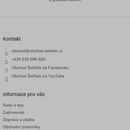
O
v
l
á
Z
d
á
a
p
c
a
Kontakt
í
t
p
í
obchod
@
obchod-setrilek.cz
r
v
+420 539 096 600
k
Obchod Šetřílek na Facebooku
y
v
Obchod Šetřílek na YouTube
ý
p
i
Informace pro vás
s
u
Rady a tipy
Zajímavosti
Doprava a platba
Obchodní podmínky