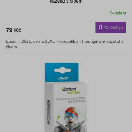
kazeta) s čipem
Skladem
Do košíku
79 Kč
Epson T2621, černá 26XL - kompatibilní (neoriginální kazeta) s
čipem