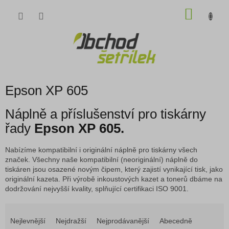
Přejít
NÁKU
na
obsah
KOŠÍK
Epson XP 605
Náplně a příslušenství pro tiskárny
řady
Epson XP 605.
Nabízíme kompatibilní i originální náplně pro tiskárny všech
značek. Všechny naše kompatibilní (neoriginální) náplně do
tiskáren jsou osazené novým čipem, který zajistí vynikající tisk, jako
originální kazeta. Při výrobě inkoustových kazet a tonerů dbáme na
dodržování nejvyšší kvality, splňující certifikaci ISO 9001.
Ř
a
Nejlevnější
Nejdražší
Nejprodávanější
Abecedně