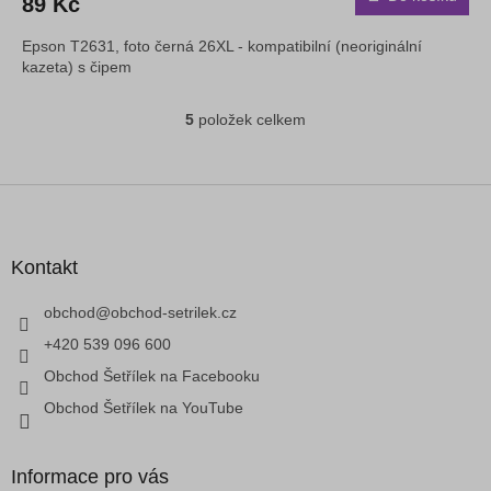
89 Kč
Epson T2631, foto černá 26XL - kompatibilní (neoriginální
kazeta) s čipem
5
položek celkem
O
v
l
á
Z
d
á
a
p
c
a
Kontakt
í
t
p
í
obchod
@
obchod-setrilek.cz
r
v
+420 539 096 600
k
Obchod Šetřílek na Facebooku
y
v
Obchod Šetřílek na YouTube
ý
p
i
Informace pro vás
s