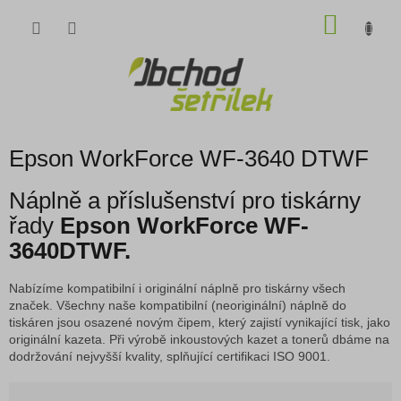
Přejít
NÁKU
na
obsah
KOŠÍK
Epson WorkForce WF-3640 DTWF
Náplně a příslušenství pro tiskárny
řady
Epson WorkForce WF-
3640DTWF.
Nabízíme kompatibilní i originální náplně pro tiskárny všech
značek. Všechny naše kompatibilní (neoriginální) náplně do
tiskáren jsou osazené novým čipem, který zajistí vynikající tisk, jako
originální kazeta. Při výrobě inkoustových kazet a tonerů dbáme na
dodržování nejvyšší kvality, splňující certifikaci ISO 9001.
Ř