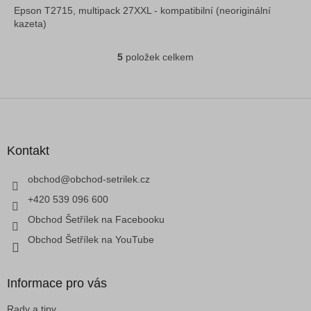
Epson T2715, multipack 27XXL - kompatibilní (neoriginální
kazeta)
5
položek celkem
O
v
l
á
Z
d
á
a
p
c
a
Kontakt
í
t
p
í
obchod
@
obchod-setrilek.cz
r
v
+420 539 096 600
k
Obchod Šetřílek na Facebooku
y
v
Obchod Šetřílek na YouTube
ý
p
i
Informace pro vás
s
u
Rady a tipy