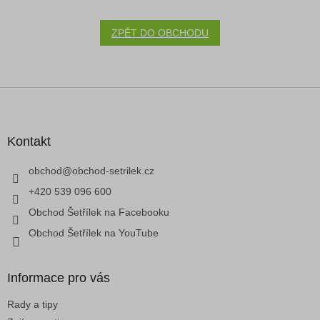
ZPĚT DO OBCHODU
Z
á
p
a
Kontakt
t
í
obchod
@
obchod-setrilek.cz
+420 539 096 600
Obchod Šetřílek na Facebooku
Obchod Šetřílek na YouTube
Informace pro vás
Rady a tipy