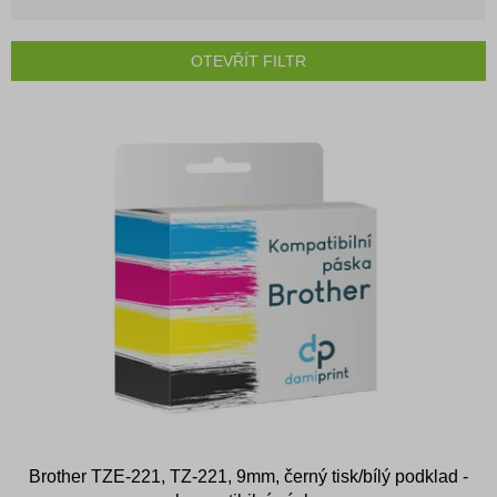
z
e
n
OTEVŘÍT FILTR
í
p
V
r
ý
o
p
d
i
u
s
k
p
t
r
ů
o
d
u
k
t
ů
Brother TZE-221, TZ-221, 9mm, černý tisk/bílý podklad -