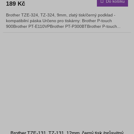
Do košíku
189 Kč
Brother TZE-324, TZ-324, 9mm, zlatý tisk/černý podklad -
kompatibilní páska Určeno pro tiskárny: Brother P-touch
900Brother PT-E110VPBrother PT-P300BTBrother P-touch...
Brother TZE-131, TZ-131, 12mm, černý tisk /průsvitný