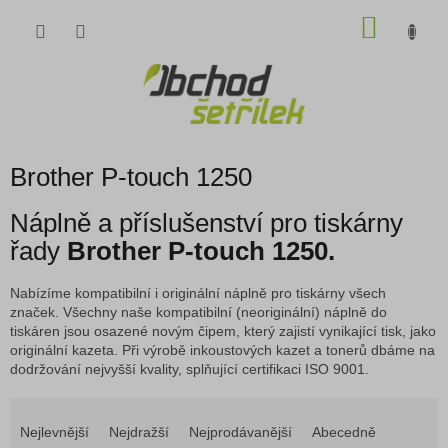
Přejít
NÁKU
na
obsah
KOŠÍK
Brother P-touch 1250
Náplně a příslušenství pro tiskárny
řady
Brother P-touch 1250.
Nabízíme kompatibilní i originální náplně pro tiskárny všech
značek. Všechny naše kompatibilní (neoriginální) náplně do
tiskáren jsou osazené novým čipem, který zajistí vynikající tisk, jako
originální kazeta. Při výrobě inkoustových kazet a tonerů dbáme na
dodržování nejvyšší kvality, splňující certifikaci ISO 9001.
Ř
a
Nejlevnější
Nejdražší
Nejprodávanější
Abecedně