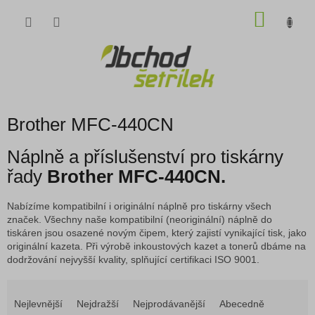
Přejít
NÁKU
na
obsah
KOŠÍK
Brother MFC-440CN
Náplně a příslušenství pro tiskárny
řady
Brother MFC-440CN.
Nabízíme kompatibilní i originální náplně pro tiskárny všech
značek. Všechny naše kompatibilní (neoriginální) náplně do
tiskáren jsou osazené novým čipem, který zajistí vynikající tisk, jako
originální kazeta. Při výrobě inkoustových kazet a tonerů dbáme na
dodržování nejvyšší kvality, splňující certifikaci ISO 9001.
Ř
a
Nejlevnější
Nejdražší
Nejprodávanější
Abecedně