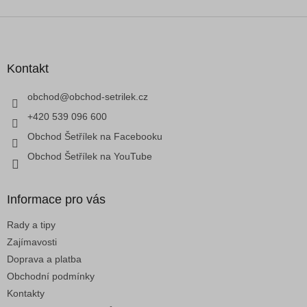
l
á
Z
d
á
a
p
c
a
Kontakt
í
t
p
í
obchod
@
obchod-setrilek.cz
r
v
+420 539 096 600
k
Obchod Šetřílek na Facebooku
y
v
Obchod Šetřílek na YouTube
ý
p
i
Informace pro vás
s
u
Rady a tipy
Zajímavosti
Doprava a platba
Obchodní podmínky
Kontakty