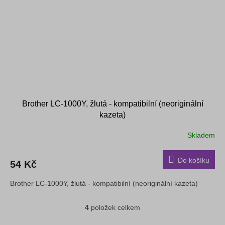
Brother LC-1000Y, žlutá - kompatibilní (neoriginální
kazeta)
Skladem
Do košíku
54 Kč
Brother LC-1000Y, žlutá - kompatibilní (neoriginální kazeta)
4
položek celkem
O
v