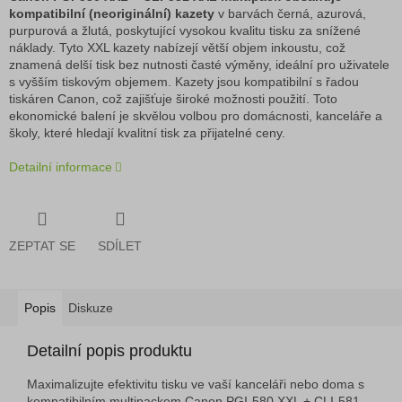
kompatibilní (neoriginální) kazety
v barvách černá, azurová,
purpurová a žlutá, poskytující vysokou kvalitu tisku za snížené
náklady. Tyto XXL kazety nabízejí větší objem inkoustu, což
znamená delší tisk bez nutnosti časté výměny, ideální pro uživatele
s vyšším tiskovým objemem. Kazety jsou kompatibilní s řadou
tiskáren Canon, což zajišťuje široké možnosti použití. Toto
ekonomické balení je skvělou volbou pro domácnosti, kanceláře a
školy, které hledají kvalitní tisk za přijatelné ceny.
Detailní informace
ZEPTAT SE
SDÍLET
Popis
Diskuze
Detailní popis produktu
Maximalizujte efektivitu tisku ve vaší kanceláři nebo doma s
kompatibilním multipackem Canon PGI-580 XXL + CLI-581