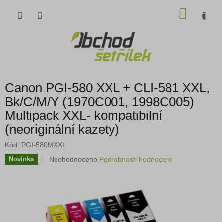
Přejít
NÁKU
na
obsah
KOŠÍK
Canon PGI-580 XXL + CLI-581 XXL,
Bk/C/M/Y (1970C001, 1998C005)
Multipack XXL- kompatibilní
(neoriginální kazety)
Kód:
PGI-580MXXL
Průměrné
Neohodnoceno
Podrobnosti hodnocení
Novinka
hodnocení
produktu
je
0,0
z
5