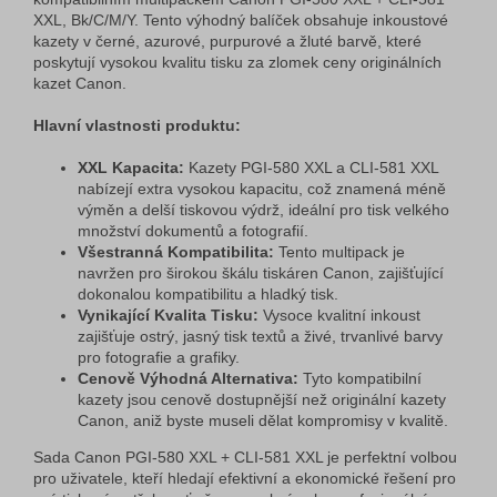
XXL, Bk/C/M/Y. Tento výhodný balíček obsahuje inkoustové
kazety v černé, azurové, purpurové a žluté barvě, které
poskytují vysokou kvalitu tisku za zlomek ceny originálních
kazet Canon.
Hlavní vlastnosti produktu:
XXL Kapacita:
Kazety PGI-580 XXL a CLI-581 XXL
nabízejí extra vysokou kapacitu, což znamená méně
výměn a delší tiskovou výdrž, ideální pro tisk velkého
množství dokumentů a fotografií.
Všestranná Kompatibilita:
Tento multipack je
navržen pro širokou škálu tiskáren Canon, zajišťující
dokonalou kompatibilitu a hladký tisk.
Vynikající Kvalita Tisku:
Vysoce kvalitní inkoust
zajišťuje ostrý, jasný tisk textů a živé, trvanlivé barvy
pro fotografie a grafiky.
Cenově Výhodná Alternativa:
Tyto kompatibilní
kazety jsou cenově dostupnější než originální kazety
Canon, aniž byste museli dělat kompromisy v kvalitě.
Sada Canon PGI-580 XXL + CLI-581 XXL je perfektní volbou
pro uživatele, kteří hledají efektivní a ekonomické řešení pro