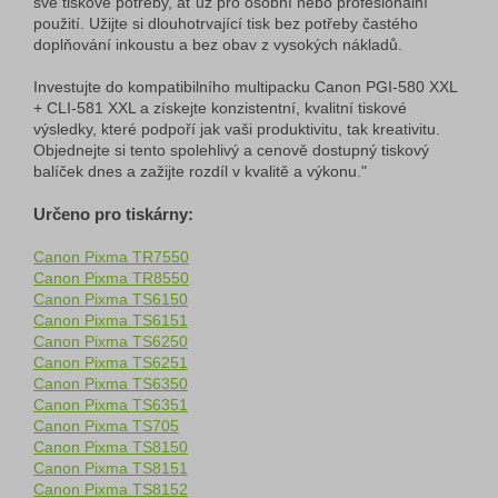
své tiskové potřeby, ať už pro osobní nebo profesionální
použití. Užijte si dlouhotrvající tisk bez potřeby častého
doplňování inkoustu a bez obav z vysokých nákladů.
Investujte do kompatibilního multipacku Canon PGI-580 XXL
+ CLI-581 XXL a získejte konzistentní, kvalitní tiskové
výsledky, které podpoří jak vaši produktivitu, tak kreativitu.
Objednejte si tento spolehlivý a cenově dostupný tiskový
balíček dnes a zažijte rozdíl v kvalitě a výkonu."
Určeno pro tiskárny:
Canon Pixma TR7550
Canon Pixma TR8550
Canon Pixma TS6150
Canon Pixma TS6151
Canon Pixma TS6250
Canon Pixma TS6251
Canon Pixma TS6350
Canon Pixma TS6351
Canon Pixma TS705
Canon Pixma TS8150
Canon Pixma TS8151
Canon Pixma TS8152