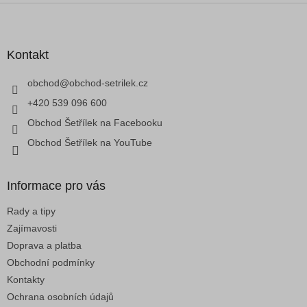
Z
á
p
a
Kontakt
t
í
obchod
@
obchod-setrilek.cz
+420 539 096 600
Obchod Šetřílek na Facebooku
Obchod Šetřílek na YouTube
Informace pro vás
Rady a tipy
Zajímavosti
Doprava a platba
Obchodní podmínky
Kontakty
Ochrana osobních údajů