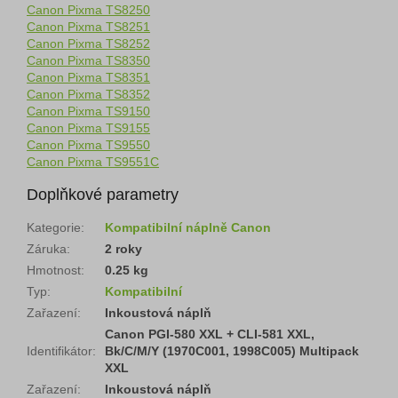
Canon Pixma TS8250
Canon Pixma TS8251
Canon Pixma TS8252
Canon Pixma TS8350
Canon Pixma TS8351
Canon Pixma TS8352
Canon Pixma TS9150
Canon Pixma TS9155
Canon Pixma TS9550
Canon Pixma TS9551C
Doplňkové parametry
Kategorie
:
Kompatibilní náplně Canon
Záruka
:
2 roky
Hmotnost
:
0.25 kg
Typ
:
Kompatibilní
Zařazení
:
Inkoustová náplň
Canon PGI-580 XXL + CLI-581 XXL,
Identifikátor
:
Bk/C/M/Y (1970C001, 1998C005) Multipack
XXL
Zařazení
:
Inkoustová náplň